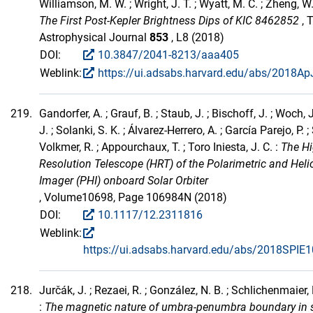
Williamson, M. W. ; Wright, J. T. ; Wyatt, M. C. ; Zheng, W. 
The First Post-Kepler Brightness Dips of KIC 8462852
, 
Astrophysical Journal
853
, L8 (2018)
DOI:
10.3847/2041-8213/aaa405
Weblink:
https://ui.adsabs.harvard.edu/abs/2018ApJ
219.
Gandorfer, A. ; Grauf, B. ; Staub, J. ; Bischoff, J. ; Woch, J
J. ; Solanki, S. K. ; Álvarez-Herrero, A. ; García Parejo, P. 
Volkmer, R. ; Appourchaux, T. ; Toro Iniesta, J. C. :
The H
Resolution Telescope (HRT) of the Polarimetric and Hel
Imager (PHI) onboard Solar Orbiter
, Volume10698, Page 106984N (2018)
DOI:
10.1117/12.2311816
Weblink:
https://ui.adsabs.harvard.edu/abs/2018SPIE
218.
Jurčák, J. ; Rezaei, R. ; González, N. B. ; Schlichenmaier, 
:
The magnetic nature of umbra-penumbra boundary in 