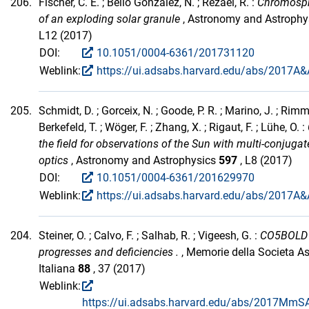
206.
Fischer, C. E. ; Bello González, N. ; Rezaei, R. :
Chromosph
of an exploding solar granule
, Astronomy and Astrophy
L12 (2017)
DOI:
10.1051/0004-6361/201731120
Weblink:
https://ui.adsabs.harvard.edu/abs/2017A&A
205.
Schmidt, D. ; Gorceix, N. ; Goode, P. R. ; Marino, J. ; Rimme
Berkefeld, T. ; Wöger, F. ; Zhang, X. ; Rigaut, F. ; Lühe, O. :
the field for observations of the Sun with multi-conjuga
optics
, Astronomy and Astrophysics
597
, L8 (2017)
DOI:
10.1051/0004-6361/201629970
Weblink:
https://ui.adsabs.harvard.edu/abs/2017A&A
204.
Steiner, O. ; Calvo, F. ; Salhab, R. ; Vigeesh, G. :
CO5BOLD 
progresses and deficiencies .
, Memorie della Societa A
Italiana
88
, 37 (2017)
Weblink:
https://ui.adsabs.harvard.edu/abs/2017MmSAI