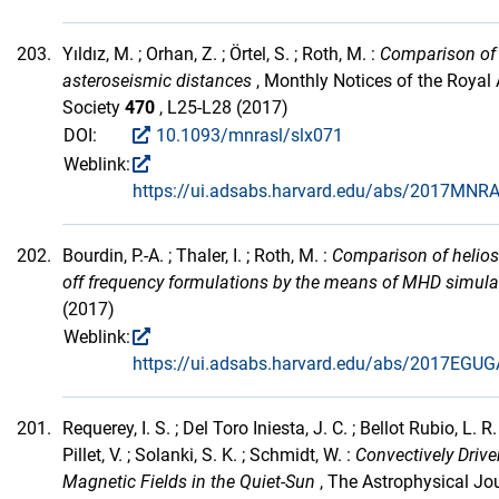
203.
Yıldız, M. ; Orhan, Z. ; Örtel, S. ; Roth, M. :
Comparison of
asteroseismic distances
, Monthly Notices of the Royal
Society
470
, L25-L28 (2017)
DOI:
10.1093/mnrasl/slx071
Weblink:
https://ui.adsabs.harvard.edu/abs/2017MNR
202.
Bourdin, P.-A. ; Thaler, I. ; Roth, M. :
Comparison of helios
off frequency formulations by the means of MHD simulat
(2017)
Weblink:
https://ui.adsabs.harvard.edu/abs/2017EGU
201.
Requerey, I. S. ; Del Toro Iniesta, J. C. ; Bellot Rubio, L. R
Pillet, V. ; Solanki, S. K. ; Schmidt, W. :
Convectively Driv
Magnetic Fields in the Quiet-Sun
, The Astrophysical Jo