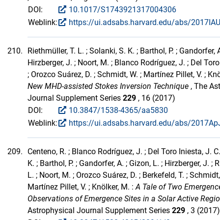
DOI:
10.1017/S1743921317004306
Weblink:
https://ui.adsabs.harvard.edu/abs/2017IAU
210.
Riethmüller, T. L. ; Solanki, S. K. ; Barthol, P. ; Gandorfer, A
Hirzberger, J. ; Noort, M. ; Blanco Rodríguez, J. ; Del Toro 
; Orozco Suárez, D. ; Schmidt, W. ; Martínez Pillet, V. ; Knö
New MHD-assisted Stokes Inversion Technique
, The As
Journal Supplement Series
229
, 16 (2017)
DOI:
10.3847/1538-4365/aa5830
Weblink:
https://ui.adsabs.harvard.edu/abs/2017ApJ
209.
Centeno, R. ; Blanco Rodríguez, J. ; Del Toro Iniesta, J. C.
K. ; Barthol, P. ; Gandorfer, A. ; Gizon, L. ; Hirzberger, J. ; 
L. ; Noort, M. ; Orozco Suárez, D. ; Berkefeld, T. ; Schmidt,
Martínez Pillet, V. ; Knölker, M. :
A Tale of Two Emergences
Observations of Emergence Sites in a Solar Active Regi
Astrophysical Journal Supplement Series
229
, 3 (2017)