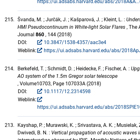
https://ui.adsabs.harvard.edu/abs/2018A&A..
215.
Švanda, M. ; Jurčák, J. ; Kašparová, J. ; Kleint, L. :
Under
HMI Pseudocontinuum in White-light Solar Flares
, The 
Journal
860
, 144 (2018)
DOI:
10.3847/1538-4357/aac3e4
Weblink:
https://ui.adsabs.harvard.edu/abs/2018ApJ
214.
Berkefeld, T. ; Schmidt, D. ; Heidecke, F. ; Fischer, A. :
Upg
AO system of the 1.5m Gregor solar telescope
, Volume10703, Page 107033A (2018)
DOI:
10.1117/12.2314598
Weblink:
https://ui.adsabs.harvard.edu/abs/2018SPIE
213.
Kayshap, P. ; Murawski, K. ; Srivastava, A. K. ; Musielak, Z
Dwivedi, B. N. :
Vertical propagation of acoustic waves i