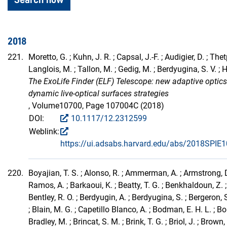
2018
221.
Moretto, G. ; Kuhn, J. R. ; Capsal, J.-F. ; Audigier, D. ; Thet
Langlois, M. ; Tallon, M. ; Gedig, M. ; Berdyugina, S. V. ; H
The ExoLife Finder (ELF) Telescope: new adaptive optics
dynamic live-optical surfaces strategies
, Volume10700, Page 107004C (2018)
DOI:
10.1117/12.2312599
Weblink:
https://ui.adsabs.harvard.edu/abs/2018SPIE
220.
Boyajian, T. S. ; Alonso, R. ; Ammerman, A. ; Armstrong, 
Ramos, A. ; Barkaoui, K. ; Beatty, T. G. ; Benkhaldoun, Z. ; 
Bentley, R. O. ; Berdyugin, A. ; Berdyugina, S. ; Bergeron, S.
; Blain, M. G. ; Capetillo Blanco, A. ; Bodman, E. H. L. ; Bo
Bradley, M. ; Brincat, S. M. ; Brink, T. G. ; Briol, J. ; Brown, 