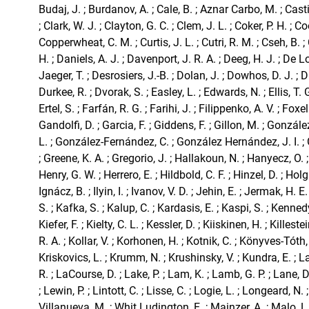
Budaj, J. ; Burdanov, A. ; Cale, B. ; Aznar Carbo, M. ; Casti
; Clark, W. J. ; Clayton, G. C. ; Clem, J. L. ; Coker, P. H. ; Co
Copperwheat, C. M. ; Curtis, J. L. ; Cutri, R. M. ; Cseh, B.
H. ; Daniels, A. J. ; Davenport, J. R. A. ; Deeg, H. J. ; De L
Jaeger, T. ; Desrosiers, J.-B. ; Dolan, J. ; Dowhos, D. J. ; D
Durkee, R. ; Dvorak, S. ; Easley, L. ; Edwards, N. ; Ellis, T. G.
Ertel, S. ; Farfán, R. G. ; Farihi, J. ; Filippenko, A. V. ; Foxell
Gandolfi, D. ; Garcia, F. ; Giddens, F. ; Gillon, M. ; Gonzále
L. ; González-Fernández, C. ; González Hernández, J. I. ;
; Greene, K. A. ; Gregorio, J. ; Hallakoun, N. ; Hanyecz, O. ;
Henry, G. W. ; Herrero, E. ; Hildbold, C. F. ; Hinzel, D. ; Holg
Ignácz, B. ; Ilyin, I. ; Ivanov, V. D. ; Jehin, E. ; Jermak, H. 
S. ; Kafka, S. ; Kalup, C. ; Kardasis, E. ; Kaspi, S. ; Kennedy
Kiefer, F. ; Kielty, C. L. ; Kessler, D. ; Kiiskinen, H. ; Killestei
R. A. ; Kollar, V. ; Korhonen, H. ; Kotnik, C. ; Könyves-Tóth, 
Kriskovics, L. ; Krumm, N. ; Krushinsky, V. ; Kundra, E. ; L
R. ; LaCourse, D. ; Lake, P. ; Lam, K. ; Lamb, G. P. ; Lane, D
; Lewin, P. ; Lintott, C. ; Lisse, C. ; Logie, L. ; Longeard, N.
Villanueva, M. ; Whit Ludington, E. ; Mainzer, A. ; Malo, L