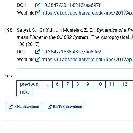
DOI:
10.3847/2041-8213/aa697f
Weblink:
https://ui.adsabs.harvard.edu/abs/2017ApJ
198.
Satyal, S. ; Griffith, J. ; Musielak, Z. E. :
Dynamics of a Pr
mass Planet in the GJ 832 System
, The Astrophysical 
106 (2017)
DOI:
10.3847/1538-4357/aa80e2
Weblink:
https://ui.adsabs.harvard.edu/abs/2017ApJ
197.
previous
…
6
7
8
9
10
11
12
next
XML download
BibTeX download