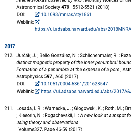
internetworkas observed by IRIS
, Monthly Notices of th
Astronomical Society
479
, 5512-5521 (2018)
DOI:
10.1093/mnras/sty1861
Weblink:
https://ui.adsabs.harvard.edu/abs/2018MNR
2017
212.
Jurčák, J. ; Bello González, N. ; Schlichenmaier, R. ; Rezae
distinct magnetic property of the inner penumbral bounda
Formation of a penumbra at the expense of a pore
, Ast
Astrophysics
597
, A60 (2017)
DOI:
10.1051/0004-6361/201628547
Weblink:
https://ui.adsabs.harvard.edu/abs/2017A&
211.
Losada, I. R. ; Warnecke, J. ; Glogowski, K. ; Roth, M. ; B
; Kleeorin, N. ; Rogachevskii, I. :
A new look at sunspot f
using theory and observations
, Volume327, Page 46-59 (2017)