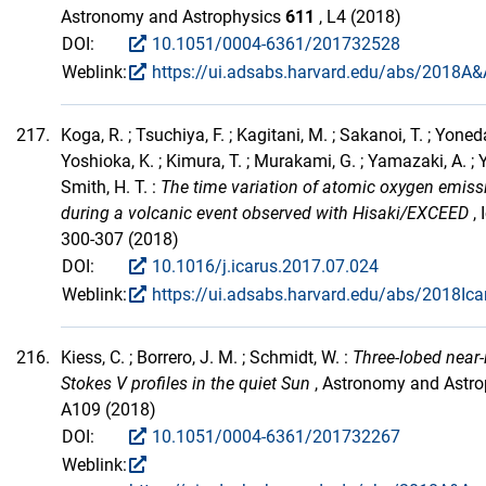
Astronomy and Astrophysics
611
, L4 (2018)
DOI:
10.1051/0004-6361/201732528
Weblink:
https://ui.adsabs.harvard.edu/abs/2018A&A
217.
Koga, R. ; Tsuchiya, F. ; Kagitani, M. ; Sakanoi, T. ; Yoneda
Yoshioka, K. ; Kimura, T. ; Murakami, G. ; Yamazaki, A. ; Y
Smith, H. T. :
The time variation of atomic oxygen emiss
during a volcanic event observed with Hisaki/EXCEED
, 
300-307 (2018)
DOI:
10.1016/j.icarus.2017.07.024
Weblink:
https://ui.adsabs.harvard.edu/abs/2018Ica
216.
Kiess, C. ; Borrero, J. M. ; Schmidt, W. :
Three-lobed near-
Stokes V profiles in the quiet Sun
, Astronomy and Astr
A109 (2018)
DOI:
10.1051/0004-6361/201732267
Weblink: