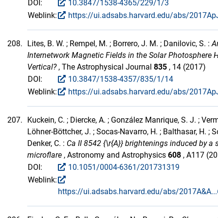
DOI:
10.3847/1538-4365/229/1/3
Weblink:
https://ui.adsabs.harvard.edu/abs/2017ApJ
208.
Lites, B. W. ; Rempel, M. ; Borrero, J. M. ; Danilovic, S. :
A
Internetwork Magnetic Fields in the Solar Photosphere H
Vertical?
, The Astrophysical Journal
835
, 14 (2017)
DOI:
10.3847/1538-4357/835/1/14
Weblink:
https://ui.adsabs.harvard.edu/abs/2017ApJ
207.
Kuckein, C. ; Diercke, A. ; González Manrique, S. J. ; Verm
Löhner-Böttcher, J. ; Socas-Navarro, H. ; Balthasar, H. ; S
Denker, C. :
Ca II 8542 {\r{A}} brightenings induced by a 
microflare
, Astronomy and Astrophysics
608
, A117 (2
DOI:
10.1051/0004-6361/201731319
Weblink:
https://ui.adsabs.harvard.edu/abs/2017A&A..