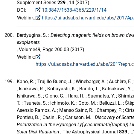
Supplement Series
229
, 14 (2017)
DOI:
10.3847/1538-4365/229/1/14
Weblink:
https://ui.adsabs.harvard.edu/abs/2017ApJ
200.
Berdyugina, S. :
Detecting magnetic fields on brown dw
exoplanets
, Volume49, Page 200.03 (2017)
Weblink:
https://ui.adsabs.harvard.edu/abs/2017reph
199.
Kano, R. ; Trujillo Bueno, J. ; Winebarger, A. ; Auchère, F.
; Ishikawa, R. ; Kobayashi, K. ; Bando, T. ; Katsukawa, Y. ;
Ishikawa, S. ; Giono, G. ; Hara, H. ; Suematsu, Y. ; Shimizu
T. ; Tsuneta, S. ; Ichimoto, K. ; Goto, M. ; Belluzzi, L. ; Štěp
Asensio Ramos, A. ; Manso Sainz, R. ; Champey, P. ; Cirtai
Pontieu, B. ; Casini, R. ; Carlsson, M. :
Discovery of Scatt
Polarization in the Hydrogen Ly{\ensuremath{\alpha}} Li
Solar Disk Radiation
, The Astrophysical Journal
839
, L