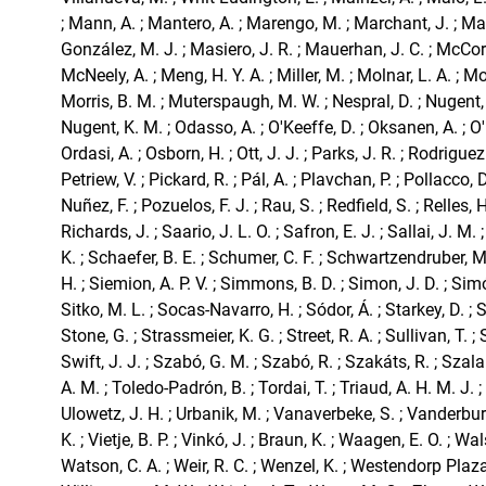
; Mann, A. ; Mantero, A. ; Marengo, M. ; Marchant, J. ; Ma
González, M. J. ; Masiero, J. R. ; Mauerhan, J. C. ; McCor
McNeely, A. ; Meng, H. Y. A. ; Miller, M. ; Molnar, L. A. ; Mo
Morris, B. M. ; Muterspaugh, M. W. ; Nespral, D. ; Nugent, 
Nugent, K. M. ; Odasso, A. ; O'Keeffe, D. ; Oksanen, A. ; O
Ordasi, A. ; Osborn, H. ; Ott, J. J. ; Parks, J. R. ; Rodriguez
Petriew, V. ; Pickard, R. ; Pál, A. ; Plavchan, P. ; Pollacco, 
Nuñez, F. ; Pozuelos, F. J. ; Rau, S. ; Redfield, S. ; Relles, H.
Richards, J. ; Saario, J. L. O. ; Safron, E. J. ; Sallai, J. M.
K. ; Schaefer, B. E. ; Schumer, C. F. ; Schwartzendruber, M.
H. ; Siemion, A. P. V. ; Simmons, B. D. ; Simon, J. D. ; Sim
Sitko, M. L. ; Socas-Navarro, H. ; Sódor, Á. ; Starkey, D. ; St
Stone, G. ; Strassmeier, K. G. ; Street, R. A. ; Sullivan, T. ;
Swift, J. J. ; Szabó, G. M. ; Szabó, R. ; Szakáts, R. ; Szalai
A. M. ; Toledo-Padrón, B. ; Tordai, T. ; Triaud, A. H. M. J. ; 
Ulowetz, J. H. ; Urbanik, M. ; Vanaverbeke, S. ; Vanderburg
K. ; Vietje, B. P. ; Vinkó, J. ; Braun, K. ; Waagen, E. O. ; Wal
Watson, C. A. ; Weir, R. C. ; Wenzel, K. ; Westendorp Plaza,