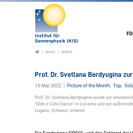
Direkt zur Hauptnavigation springen
Direkt zum Inhalt springen
FO
Home
News
Artikel
Prof. Dr. Svetlana Berdyugina zu
15 Mai 2022
Picture of the Month
,
Top
,
Sola
Prof. Dr. Svetlana Berdyugina wurde zur wissensch
"Aldo e Cele Daccò" in Locarno und zur außerorden
Lugano, Schweiz, ernannt.