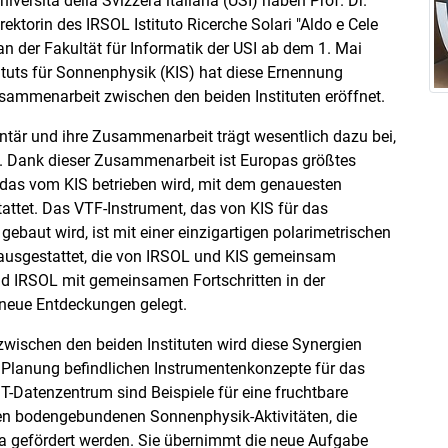
versità della Svizzera italiana (USI) haben Prof. Dr.
ktorin des IRSOL Istituto Ricerche Solari "Aldo e Cele
n der Fakultät für Informatik der USI ab dem 1. Mai
tituts für Sonnenphysik (KIS) hat diese Ernennung
Zusammenarbeit zwischen den beiden Instituten eröffnet.
tär und ihre Zusammenarbeit trägt wesentlich dazu bei,
n. Dank dieser Zusammenarbeit ist Europas größtes
das vom KIS betrieben wird, mit dem genauesten
tet. Das VTF-Instrument, das von KIS für das
baut wird, ist mit einer einzigartigen polarimetrischen
 ausgestattet, die von IRSOL und KIS gemeinsam
nd IRSOL mit gemeinsamen Fortschritten in der
 neue Entdeckungen gelegt.
wischen den beiden Instituten wird diese Synergien
n Planung befindlichen Instrumentenkonzepte für das
-Datenzentrum sind Beispiele für eine fruchtbare
en bodengebundenen Sonnenphysik-Aktivitäten, die
a gefördert werden. Sie übernimmt die neue Aufgabe