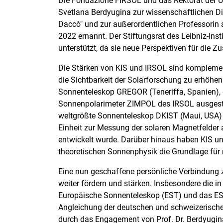
Die Fondazione FIRSOL und das Rektorat der Uni
Svetlana Berdyugina zur wissenschaftlichen Dire
Daccò" und zur außerordentlichen Professorin a
2022 ernannt. Der Stiftungsrat des Leibniz-Ins
unterstützt, da sie neue Perspektiven für die 
Die Stärken von KIS und IRSOL sind komplemen
die Sichtbarkeit der Solarforschung zu erhöhe
Sonnenteleskop GREGOR (Teneriffa, Spanien), 
Sonnenpolarimeter ZIMPOL des IRSOL ausgestat
weltgrößte Sonnenteleskop DKIST (Maui, USA) ge
Einheit zur Messung der solaren Magnetfelder
entwickelt wurde. Darüber hinaus haben KIS u
theoretischen Sonnenphysik die Grundlage für
Eine nun geschaffene persönliche Verbindung z
weiter fördern und stärken. Insbesondere die i
Europäische Sonnenteleskop (EST) und das EST
Angleichung der deutschen und schweizerisch
durch das Engagement von Prof. Dr. Berdyugin