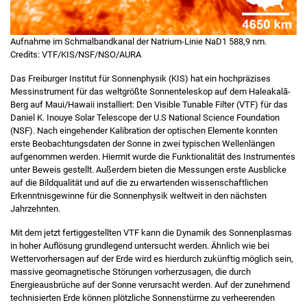
Aufnahme im Schmalbandkanal der Natrium-Linie NaD1 588,9 nm.
Credits: VTF/KIS/NSF/NSO/AURA
Das Freiburger Institut für Sonnenphysik (KIS) hat ein hochpräzises
Messinstrument für das weltgrößte Sonnenteleskop auf dem Haleakalā-
Berg auf Maui/Hawaii installiert: Den Visible Tunable Filter (VTF) für das
Daniel K. Inouye Solar Telescope der U.S National Science Foundation
(NSF). Nach eingehender Kalibration der optischen Elemente konnten
erste Beobachtungsdaten der Sonne in zwei typischen Wellenlängen
aufgenommen werden. Hiermit wurde die Funktionalität des Instrumentes
unter Beweis gestellt. Außerdem bieten die Messungen erste Ausblicke
auf die Bildqualität und auf die zu erwartenden wissenschaftlichen
Erkenntnisgewinne für die Sonnenphysik weltweit in den nächsten
Jahrzehnten.
Mit dem jetzt fertiggestellten VTF kann die Dynamik des Sonnenplasmas
in hoher Auflösung grundlegend untersucht werden. Ähnlich wie bei
Wettervorhersagen auf der Erde wird es hierdurch zukünftig möglich sein,
massive geomagnetische Störungen vorherzusagen, die durch
Energieausbrüche auf der Sonne verursacht werden. Auf der zunehmend
technisierten Erde können plötzliche Sonnenstürme zu verheerenden