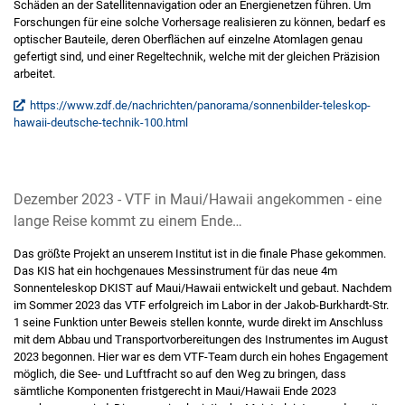
Schäden an der Satellitennavigation oder an Energienetzen führen. Um
Forschungen für eine solche Vorhersage realisieren zu können, bedarf es
optischer Bauteile, deren Oberflächen auf einzelne Atomlagen genau
gefertigt sind, und einer Regeltechnik, welche mit der gleichen Präzision
arbeitet.
https://www.zdf.de/nachrichten/panorama/sonnenbilder-teleskop-
hawaii-deutsche-technik-100.html
Dezember 2023 - VTF in Maui/Hawaii angekommen - eine
lange Reise kommt zu einem Ende…
Das größte Projekt an unserem Institut ist in die finale Phase gekommen.
Das KIS hat ein hochgenaues Messinstrument für das neue 4m
Sonnenteleskop DKIST auf Maui/Hawaii entwickelt und gebaut. Nachdem
im Sommer 2023 das VTF erfolgreich im Labor in der Jakob-Burkhardt-Str.
1 seine Funktion unter Beweis stellen konnte, wurde direkt im Anschluss
mit dem Abbau und Transportvorbereitungen des Instrumentes im August
2023 begonnen. Hier war es dem VTF-Team durch ein hohes Engagement
möglich, die See- und Luftfracht so auf den Weg zu bringen, dass
sämtliche Komponenten fristgerecht in Maui/Hawaii Ende 2023