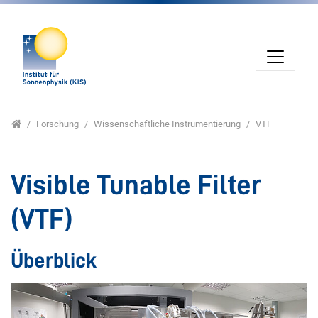
Direkt zur Hauptnavigation springen
Direkt zum Inhalt springen
Jump to sub navigation
Home
Forschung
Wissenschaftliche Instrumentierung
VTF
Visible Tunable Filter
(VTF)
Überblick