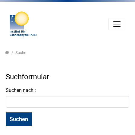
Direkt zur Hauptnavigation springen
Direkt zum Inhalt springen
Home
Suche
Suchformular
Suchen nach :