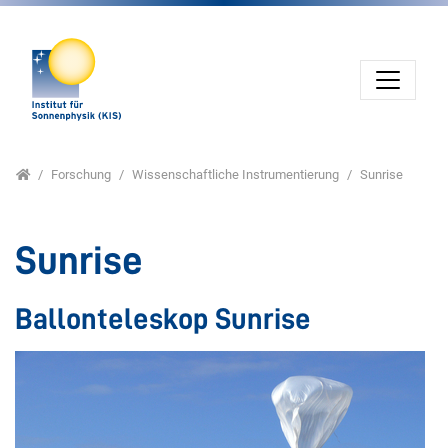
Direkt zur Hauptnavigation springen
Direkt zum Inhalt springen
Jump to sub navigation
Home
Forschung
Wissenschaftliche Instrumentierung
Sunrise
Sunrise
Ballonteleskop Sunrise