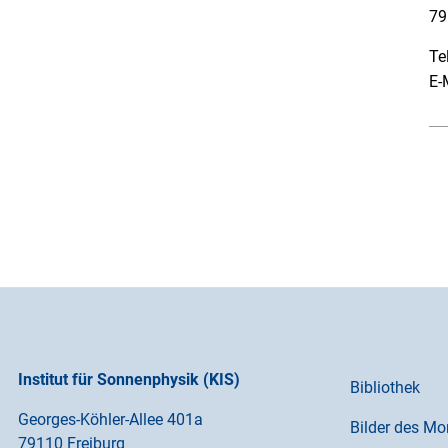
79
Te
E-
Institut für Sonnenphysik (KIS)
Bibliothek
Georges-Köhler-Allee 401a
Bilder des Mo
79110 Freiburg