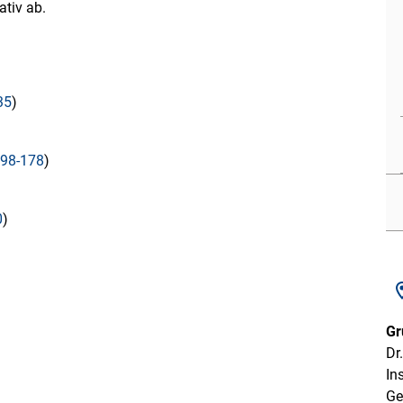
ativ ab.
35
)
198-178
)
0
)
Gr
Dr
In
Ge